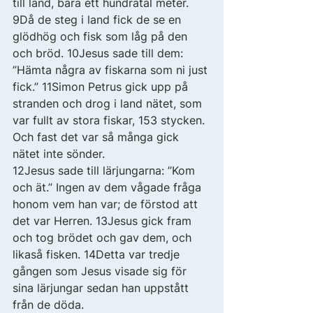
till land, bara ett hundratal meter. 
9Då de steg i land fick de se en 
glödhög och fisk som låg på den 
och bröd. 10Jesus sade till dem: 
”Hämta några av fiskarna som ni just 
fick.” 11Simon Petrus gick upp på 
stranden och drog i land nätet, som 
var fullt av stora fiskar, 153 stycken. 
Och fast det var så många gick 
nätet inte sönder. 
12Jesus sade till lärjungarna: ”Kom 
och ät.” Ingen av dem vågade fråga 
honom vem han var; de förstod att 
det var Herren. 13Jesus gick fram 
och tog brödet och gav dem, och 
likaså fisken. 14Detta var tredje 
gången som Jesus visade sig för 
sina lärjungar sedan han uppstått 
från de döda. 