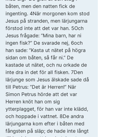
båten, men den natten fick de 
ingenting. 4När morgonen kom stod 
Jesus på stranden, men lärjungarna 
förstod inte att det var han. 5Och 
Jesus frågade: ”Mina barn, har ni 
ingen fisk?” De svarade nej, 6och 
han sade: ”Kasta ut nätet på högra 
sidan om båten, så får ni.” De 
kastade ut nätet, och nu orkade de 
inte dra in det för all fisken. 7Den 
lärjunge som Jesus älskade sade då 
till Petrus: ”Det är Herren!” När 
Simon Petrus hörde att det var 
Herren knöt han om sig 
ytterplagget, för han var inte klädd, 
och hoppade i vattnet. 8De andra 
lärjungarna kom efter i båten med 
fångsten på släp; de hade inte långt 