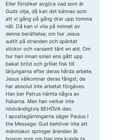
Eller försöker avgöra vad som är 
Guds vilja, då kan det kännas som 
att vi gång på gång drar upp tomma 
nät. Då kan vi vila på minnet av 
denna berättelse; om hur Jesus 
suttit på stranden och späntat 
stickor och varsamt tänt en eld. Om 
hur han innan solen ens gått upp 
bakat bröd och grillat fisk till 
lärjungarna efter deras hårda arbete. 
Jesus välkomnar deras fångst; de 
har absolut inte arbetat förgäves. 
Han ber Petrus hämta några av 
fiskarna. Men han verkar inte 
nödvändigtvis BEHÖVA den. 
I apostlagärningarna säger Paulus I 
the Message: Gud behöver inte att 
människor springer ärenden åt 
honom som om han inte kunde ta 