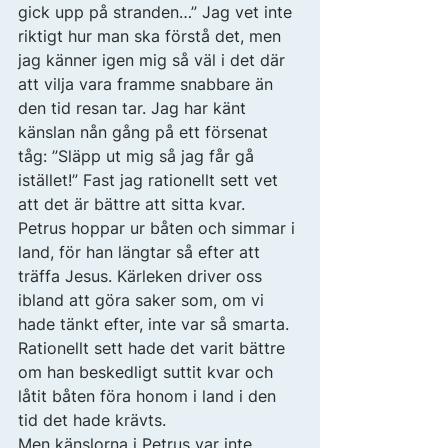
gick upp på stranden…” Jag vet inte 
riktigt hur man ska förstå det, men 
jag känner igen mig så väl i det där 
att vilja vara framme snabbare än 
den tid resan tar. Jag har känt 
känslan nån gång på ett försenat 
tåg: ”Släpp ut mig så jag får gå 
istället!” Fast jag rationellt sett vet 
att det är bättre att sitta kvar. 
Petrus hoppar ur båten och simmar i 
land, för han längtar så efter att 
träffa Jesus. Kärleken driver oss 
ibland att göra saker som, om vi 
hade tänkt efter, inte var så smarta. 
Rationellt sett hade det varit bättre 
om han beskedligt suttit kvar och 
låtit båten föra honom i land i den 
tid det hade krävts. 
Men känslorna i Petrus var inte 