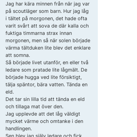
Jag har kära minnen från när jag var 
på scoutläger som barn. Hur jag låg 
i tältet på morgonen, det hade ofta 
varit svårt att sova de där kalla och 
fuktiga timmarna strax innan 
morgonen, men så när solen började 
värma tältduken lite blev det enklare 
att somna. 
Så började livet utanför, en eller två 
ledare som pratade lite lågmält. De 
började hugga ved lite försiktigt, 
tälja späntor, bära vatten. Tända en 
eld. 
Det tar sin lilla tid att tända en eld 
och tillaga mat över den. 
Jag upplevde att det låg väldigt 
mycket värme och omtanke i den 
handlingen. 
Sen blev jag själv ledare och fick 