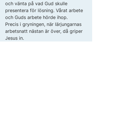
och vänta på vad Gud skulle 
presentera för lösning. Vårat arbete 
och Guds arbete hörde ihop. 
Precis i gryningen, när lärjungarnas 
arbetsnatt nästan är över, då griper 
Jesus in. 
Och så känns det precis för oss nu. 
Precis innan vi behöver börja packa 
kartongerna så dyker det upp en 
fångst! Vi skrev papper på ett hus i 
fredags och får tillträde i maj 
månad, vilket ju känns som ett under 
i sig själv. 
Än så länge känner vi oss nog lite 
som jag tror att lärjungarna gjorde: 
jag tror några blev överväldigade av 
den stora fångsten och behövde 
sätta sig ner och se vad de 
egentligen hade fått: räkna dem. 