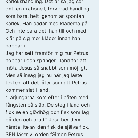
kärlekshandling. Det är så jag ser 
det; en irrationell, förvirrad handling 
som bara, helt igenom är spontan 
kärlek. Han badar med kläderna på. 
Och inte bara det; han till och med 
klär på sig mer kläder innan han 
hoppar i. 
Jag har sett framför mig hur Petrus 
hoppar i och springer i land för att 
möta Jesus så snabbt som möjligt. 
Men så insåg jag nu när jag läste 
texten, att det låter som att Petrus 
kommer sist i land! 
”Lärjungarna kom efter i båten med 
fångsten på släp. De steg i land och 
fick se en glödhög och fisk som låg 
på den och bröd.” Jesu ber dem 
hämta lite av den fisk de själva fick. 
SEN läser vi orden ”Simon Petrus 