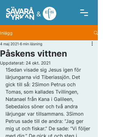
Inlägg
4 maj 2021
6 min läsning
Påskens vittnen
Uppdaterat:
24 okt. 2021
1Sedan visade sig Jesus igen för 
lärjungarna vid Tiberiassjön. Det 
gick till så: 2Simon Petrus och 
Tomas, som kallades Tvillingen, 
Natanael från Kana i Galileen, 
Sebedaios söner och två andra 
lärjungar var tillsammans. 3Simon 
Petrus sade till de andra: ”Jag ger 
mig ut och fiskar.” De sade: ”Vi följer 
med dig.” De gick ut och steg i 