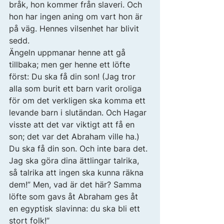
bråk, hon kommer från slaveri. Och 
hon har ingen aning om vart hon är 
på väg. Hennes vilsenhet har blivit 
sedd. 
Ängeln uppmanar henne att gå 
tillbaka; men ger henne ett löfte 
först: Du ska få din son! (Jag tror 
alla som burit ett barn varit oroliga 
för om det verkligen ska komma ett 
levande barn i slutändan. Och Hagar 
visste att det var viktigt att få en 
son; det var det Abraham ville ha.) 
Du ska få din son. Och inte bara det. 
Jag ska göra dina ättlingar talrika, 
så talrika att ingen ska kunna räkna 
dem!” Men, vad är det här? Samma 
löfte som gavs åt Abraham ges åt 
en egyptisk slavinna: du ska bli ett 
stort folk!” 