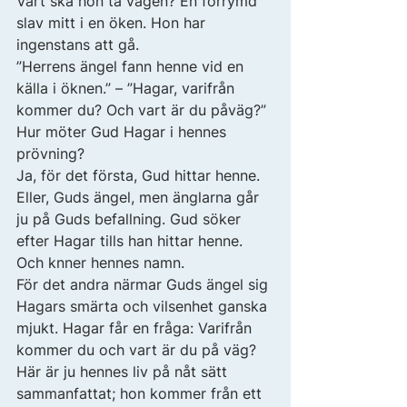
Vart ska hon ta vägen? En förrymd 
slav mitt i en öken. Hon har 
ingenstans att gå. 
”Herrens ängel fann henne vid en 
källa i öknen.” – ”Hagar, varifrån 
kommer du? Och vart är du påväg?” 
Hur möter Gud Hagar i hennes 
prövning? 
Ja, för det första, Gud hittar henne. 
Eller, Guds ängel, men änglarna går 
ju på Guds befallning. Gud söker 
efter Hagar tills han hittar henne. 
Och knner hennes namn. 
För det andra närmar Guds ängel sig 
Hagars smärta och vilsenhet ganska 
mjukt. Hagar får en fråga: Varifrån 
kommer du och vart är du på väg? 
Här är ju hennes liv på nåt sätt 
sammanfattat; hon kommer från ett 