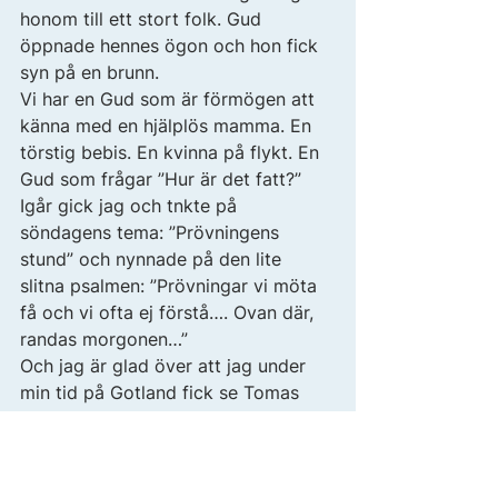
honom till ett stort folk. Gud 
öppnade hennes ögon och hon fick 
syn på en brunn. 
Vi har en Gud som är förmögen att 
känna med en hjälplös mamma. En 
törstig bebis. En kvinna på flykt. En 
Gud som frågar ”Hur är det fatt?” 
Igår gick jag och tnkte på 
söndagens tema: ”Prövningens 
stund” och nynnade på den lite 
slitna psalmen: ”Prövningar vi möta 
få och vi ofta ej förstå…. Ovan där, 
randas morgonen…” 
Och jag är glad över att jag under 
min tid på Gotland fick se Tomas 
Boström arbeta med just den 
psalmen. Han hade upptäckt att 
originalet inte alls hette ”Ovan där”, 