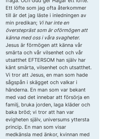
fråga. Och Gud ger Hagar ett löfte. 
Ett löfte som jag ofta återkommer 
till är det jag läste i inledningen av 
min predikan; 
Vi har inte en 
överstepräst som är oförmögen att 
känna med oss i våra svagheter.
Jesus är förmögen att känna vår 
smärta och vår vilsenhet och vår 
utsatthet EFTERSOM han själv har 
känt smärta, vilsenhet och utsatthet. 
Vi tror att Jesus, en man som hade 
sågspån i skägget och valkar i 
händerna. En man som var bekant 
med vad det innebar att försörja en 
familj, bruka jorden, laga kläder och 
baka bröd; vi tror att han var 
evigheten själv, universums yttersta 
princip. En man som visar 
medkänsla med änkor, kvinnan med 