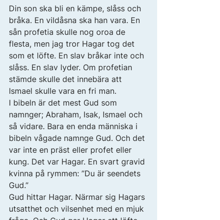
Din son ska bli en kämpe, slåss och 
bråka. En vildåsna ska han vara. En 
sån profetia skulle nog oroa de 
flesta, men jag tror Hagar tog det 
som et löfte. En slav bråkar inte och 
slåss. En slav lyder. Om profetian 
stämde skulle det innebära att 
Ismael skulle vara en fri man. 
I bibeln är det mest Gud som 
namnger; Abraham, Isak, Ismael och 
så vidare. Bara en enda människa i 
bibeln vågade namnge Gud. Och det 
var inte en präst eller profet eller 
kung. Det var Hagar. En svart gravid 
kvinna på rymmen: ”Du är seendets 
Gud.” 
Gud hittar Hagar. Närmar sig Hagars 
utsatthet och vilsenhet med en mjuk 