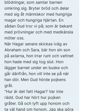
blödningar, som samlar barnen 
omkring sig. Bryter bröd och delar 
med sig åt människor med hungriga 
magar och hungriga hjärtan. En 
sådan Gud tror vi på; som är bekant 
med prövningar och med medkänsla 
möter oss. 
När Hagar senare skickas iväg av 
Abraham och Sara, bär hon sin son 
på axlarna, hon irrar runt och vattnet 
hon hade med sig tog slut. Hon 
lägger barnet under en buske och 
går därifrån, hon vill inte se på när 
han dör. Men Gud hörde pojkens 
gråt. 
”Hur är det fatt Hagar? Var inte 
rädd. Gud har hört hur pojken 
gråter. Gå och lyft upp honom och 
ta väl hand om honom. Jag ska göra 