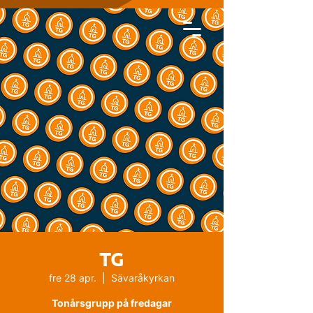
TG
fre 28 apr.
  |  
Sävaråkyrkan
Tonårsgrupp på fredagar