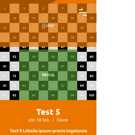
Test 5
sön 19 feb.
  |  
Sävar
Test 5 Löksås ipsum precis ingalunda