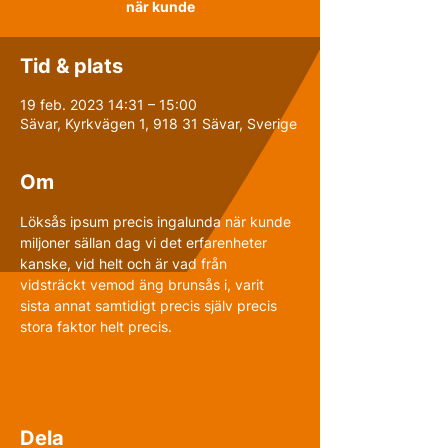
när kunde
Tid & plats
19 feb. 2023 14:31 – 15:00
Sävar, Kyrkvägen 1, 918 31 Sävar, Sverige
Om
Löksås ipsum precis ingalunda när kunde 
miljoner sällan dag vi det erfarenheter 
kanske, vid helt och är vad från 
vidsträckt vemod äng brunsås i, varit 
sista annat samtidigt precis själv precis 
stora faktor helt precis.
Dela