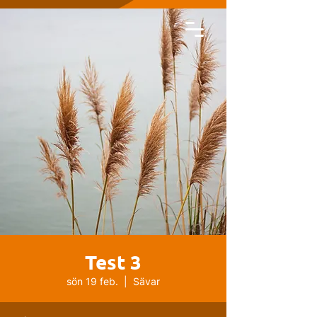
Test 3
sön 19 feb.
  |  
Sävar