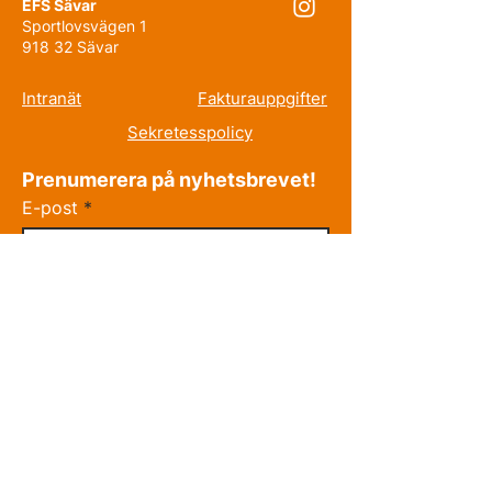
EFS Sävar
Sportlovsvägen 1
918 32 Sävar
Intranät
Fakturauppgifter
Sekretesspolicy
Prenumerera på nyhetsbrevet!
E-post
Förnamn
Efternamn
Jag godkänner reglerna och
villkoren.
Se villkor
Gå med