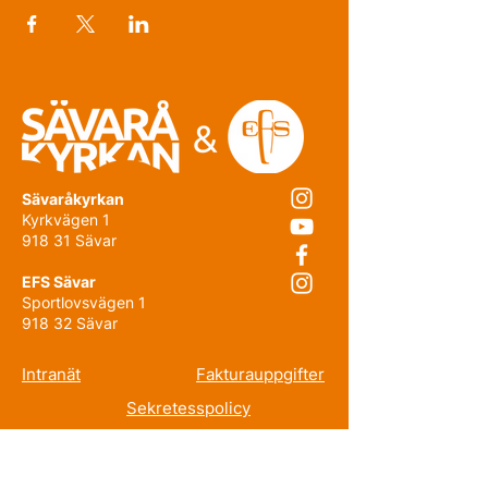
Sävaråkyrkan
Kyrkvägen 1
918 31 Sävar
EFS Sävar
Sportlovsvägen 1
918 32 Sävar
Intranät
Fakturauppgifter
Sekretesspolicy
Prenumerera på nyhetsbrevet!
E-post