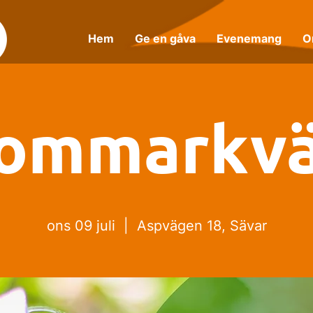
Hem
Ge en gåva
Evenemang
O
ommarkvä
ons 09 juli
  |  
Aspvägen 18, Sävar