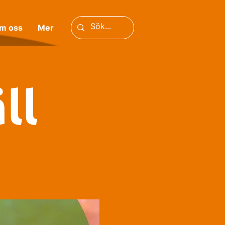
m oss
Mer
ll