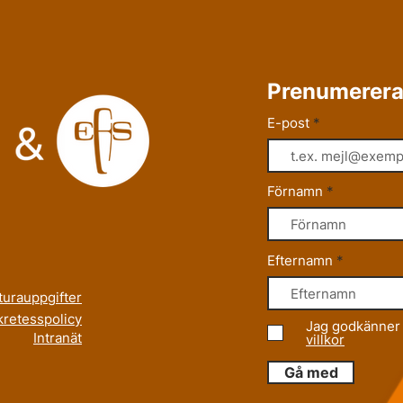
Prenumerera
E-post
Förnamn
Efternamn
turauppgifter
retesspolicy
Jag godkänner 
Intranät
villkor
Gå med