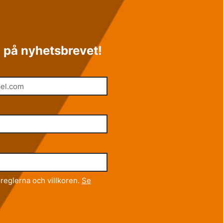
 på nyhetsbrevet!
reglerna och villkoren.
Se