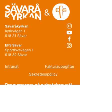
Sävaråkyrkan
Kyrkvägen 1
918 31 Sävar
EFS Sävar
Sportlovsvägen 1
918 32 Sävar
Intranät
Fakturauppgifter
Sekretesspolicy
Prenumerera på nyhetsbrevet!
E-post
Förnamn