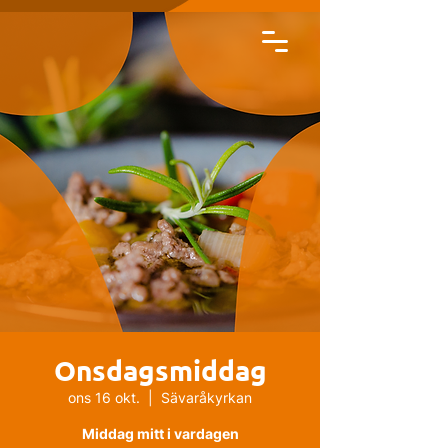
Onsdagsmiddag
ons 16 okt.
  |  
Sävaråkyrkan
Middag mitt i vardagen