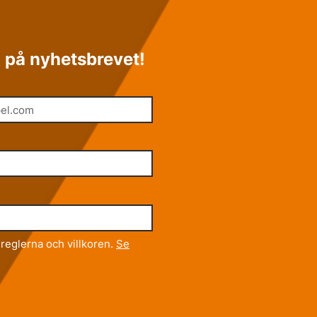
 på nyhetsbrevet!
reglerna och villkoren.
Se