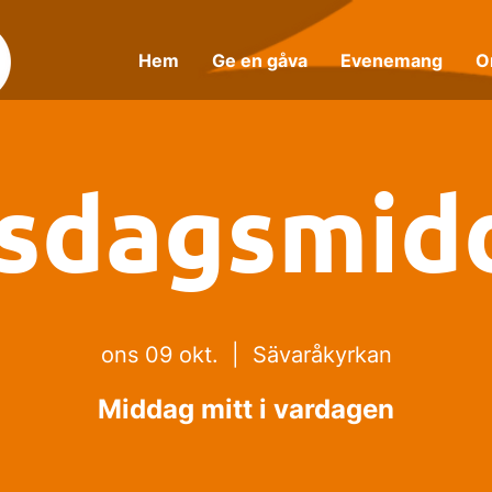
Hem
Ge en gåva
Evenemang
O
sdagsmid
ons 09 okt.
  |  
Sävaråkyrkan
Middag mitt i vardagen