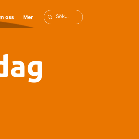
m oss
Mer
dag