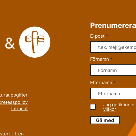
Prenumerera
E-post
Förnamn
Efternamn
turauppgifter
retesspolicy
Jag godkänner 
Intranät
villkor
Gå med
ästerbotten