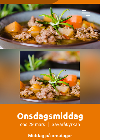
Onsdagsmiddag
ons 29 mars
  |  
Sävaråkyrkan
Middag på onsdagar