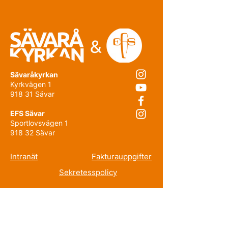
Sävaråkyrkan
Kyrkvägen 1
918 31 Sävar
EFS Sävar
Sportlovsvägen 1
918 32 Sävar
Intranät
Fakturauppgifter
Sekretesspolicy
Prenumerera på nyhetsbrevet!
E-post