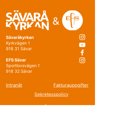
Sävaråkyrkan
Kyrkvägen 1
918 31 Sävar
EFS Sävar
Sportlovsvägen 1
918 32 Sävar
Intranät
Fakturauppgifter
Sekretesspolicy
Prenumerera på nyhetsbrevet!
E-post