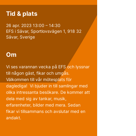
Tid & plats
26 apr. 2023 13:00 – 14:30
EFS i Sävar, Sportlovsvägen 1, 918 32
Sävar, Sverige
Om
Vi ses varannan vecka på EFS och lyssnar 
till någon gäst, fikar och umgås.
Välkommen till vår mötesplats för 
daglediga!  Vi bjuder in till samlingar med 
olika intressanta besökare. De kommer att 
dela med sig av tankar, musik, 
erfarenheter, bilder med mera. Sedan 
fikar vi tillsammans och avslutar med en 
andakt.