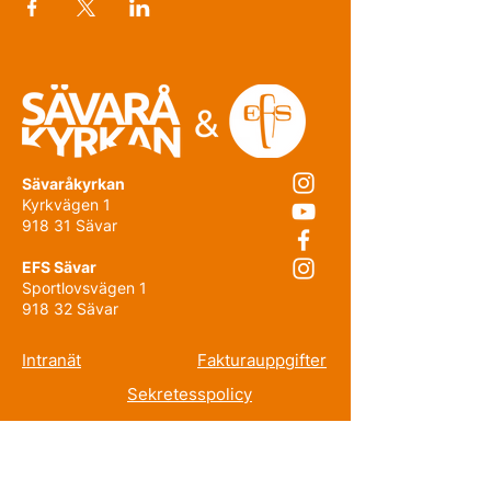
Sävaråkyrkan
Kyrkvägen 1
918 31 Sävar
EFS Sävar
Sportlovsvägen 1
918 32 Sävar
Intranät
Fakturauppgifter
Sekretesspolicy
Prenumerera på nyhetsbrevet!
E-post