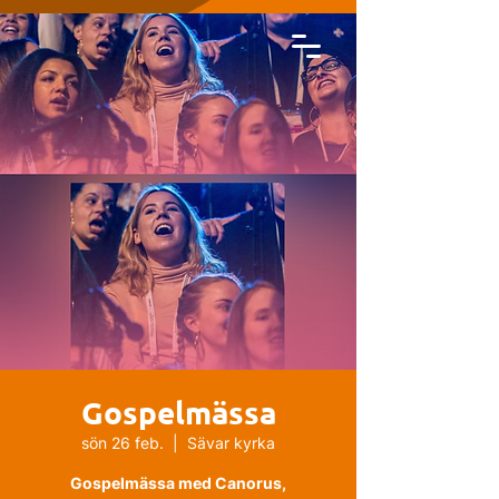
Gospelmässa
sön 26 feb.
  |  
Sävar kyrka
Gospelmässa med Canorus,