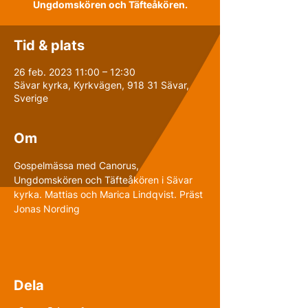
Ungdomskören och Täfteåkören.
Tid & plats
26 feb. 2023 11:00 – 12:30
Sävar kyrka, Kyrkvägen, 918 31 Sävar,
Sverige
Om
Gospelmässa med Canorus, 
Ungdomskören och Täfteåkören i Sävar 
kyrka. Mattias och Marica Lindqvist. Präst 
Jonas Nording
Dela