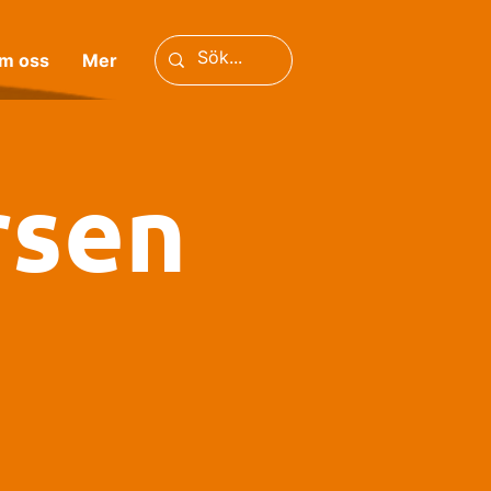
m oss
Mer
rsen