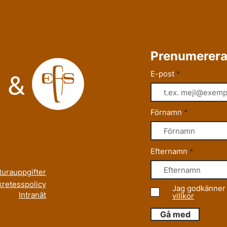
Prenumerera
E-post
Förnamn
Efternamn
turauppgifter
retesspolicy
Jag godkänner 
Intranät
villkor
Gå med