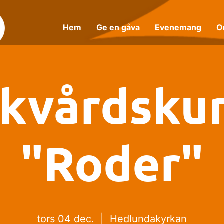
Hem
Ge en gåva
Evenemang
O
skvårdsku
"Roder"
tors 04 dec.
  |  
Hedlundakyrkan