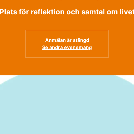
Plats för reflektion och samtal om live
Anmälan är stängd
Se andra evenemang