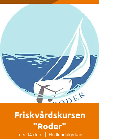
Friskvårdskursen
"Roder"
tors 04 dec.
  |  
Hedlundakyrkan