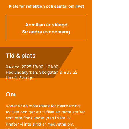
Plats för reflektion och samtal om livet
Anmälan är stängd
Se andra evenemang
Tid & plats
04 dec. 2025 18:00 – 21:00
Hedlundakyrkan, Skolgatan 2, 903 22
Umeå, Sverige
Om
Roder är en mötesplats för bearbetning 
av livet och ger ett tillfälle att möta krafter 
som ofta finns under ytan i våra liv.
Krafter vi inte alltid är medvetna om. 