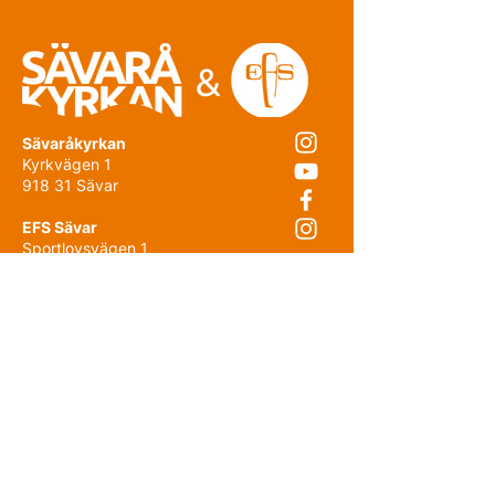
Sävaråkyrkan
Kyrkvägen 1
918 31 Sävar
EFS Sävar
Sportlovsvägen 1
918 32 Sävar
Intranät
Fakturauppgifter
Sekretesspolicy
Prenumerera på nyhetsbrevet!
E-post