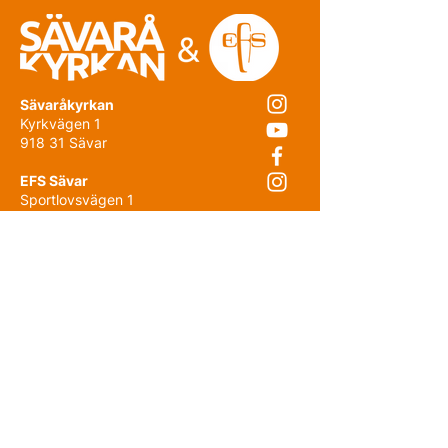
Sävaråkyrkan
Kyrkvägen 1
918 31 Sävar
EFS Sävar
Sportlovsvägen 1
918 32 Sävar
Intranät
Fakturauppgifter
Sekretesspolicy
Prenumerera på nyhetsbrevet!
E-post
Förnamn