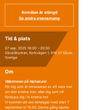
Anmälan är stängd
Se andra evenemang
Tid & plats
07 sep. 2025 18:00 – 20:30
Sävaråkyrkan, Kyrkvägen 1, 918 31 Sävar,
Sverige
Om
Välkommen på Alphakurs! 
För dig som är intresserad av att veta mer 
om den kristna tron, eller dig som vill 
fördjupa dig i in kristna tro! 
Vi kommer att ses söndagar med start 7 
september kl 18.00. Denna gång bjuder 